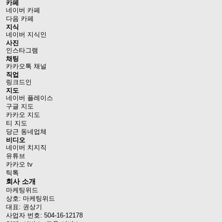
카페
네이버 카페
다음 카페
지식
네이버 지식인
사진
인스타그램
채팅
카카오톡 채널
직업
링크드인
지도
네이버 플레이스
구글 지도
카카오 지도
티 지도
당근 동네업체
비디오
네이버 치지직
유튜브
카카오 tv
틱톡
회사 소개
마케팅위드
상호: 마케팅위드
대표: 권상기
사업자 번호: 504-16-12178