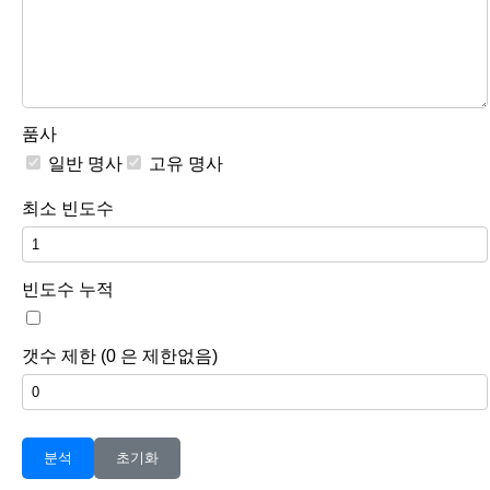
품사
일반 명사
고유 명사
최소 빈도수
빈도수 누적
갯수 제한 (0 은 제한없음)
분석
초기화