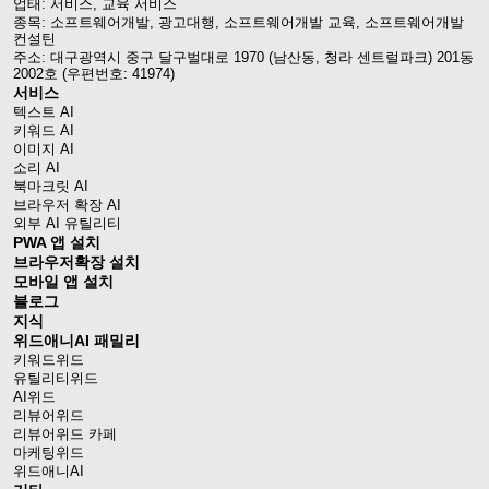
업태: 서비스, 교육 서비스
종목: 소프트웨어개발, 광고대행, 소프트웨어개발 교육, 소프트웨어개발
컨설틴
주소: 대구광역시 중구 달구벌대로 1970 (남산동, 청라 센트럴파크) 201동
2002호 (우편번호: 41974)
서비스
텍스트 AI
키워드 AI
이미지 AI
소리 AI
북마크릿 AI
브라우저 확장 AI
외부 AI 유틸리티
PWA 앱 설치
브라우저확장 설치
모바일 앱 설치
블로그
지식
위드애니AI 패밀리
키워드위드
유틸리티위드
AI위드
리뷰어위드
리뷰어위드 카페
마케팅위드
위드애니AI