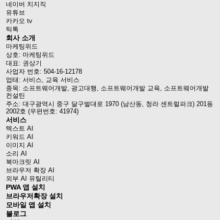
네이버 치지직
유튜브
카카오 tv
틱톡
회사 소개
마케팅위드
상호: 마케팅위드
대표: 권상기
사업자 번호: 504-16-12178
업태: 서비스, 교육 서비스
종목: 소프트웨어개발, 광고대행, 소프트웨어개발 교육, 소프트웨어개발
컨설틴
주소: 대구광역시 중구 달구벌대로 1970 (남산동, 청라 센트럴파크) 201동
2002호 (우편번호: 41974)
서비스
텍스트 AI
키워드 AI
이미지 AI
소리 AI
북마크릿 AI
브라우저 확장 AI
외부 AI 유틸리티
PWA 앱 설치
브라우저확장 설치
모바일 앱 설치
블로그