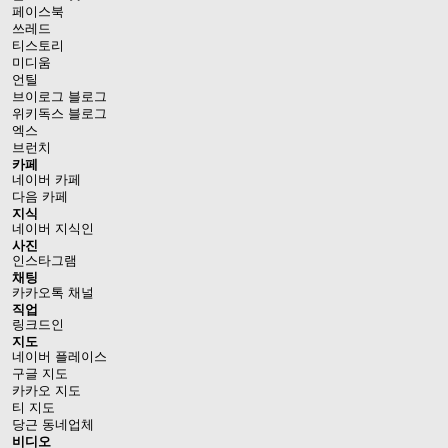
페이스북
쓰레드
티스토리
미디움
언틸
브이로그 블로그
위키독스 블로그
엑스
브런치
카페
네이버 카페
다음 카페
지식
네이버 지식인
사진
인스타그램
채팅
카카오톡 채널
직업
링크드인
지도
네이버 플레이스
구글 지도
카카오 지도
티 지도
당근 동네업체
비디오