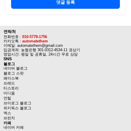
댓글 등록
연락처
전화번호 :
010-5778-1756
카카오톡 :
automatethem
이메일: automatethem@gmail.com
입금계좌: 농협은행 301-0312-4534-11 권상기
영업시간: 평일 및 공휴일, 24시간 무료 상담
SNS
블로그
네이버 블로그
블로그 스팟
페이스북
쓰레드
티스토리
미디움
언틸
브이로그 블로그
위키독스 블로그
엑스
브런치
카페
네이버 카페