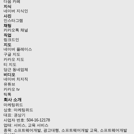
다음 카페
지식
네이버 지식인
사진
인스타그램
채팅
카카오톡 채널
직업
링크드인
지도
네이버 플레이스
구글 지도
카카오 지도
티 지도
당근 동네업체
비디오
네이버 치지직
유튜브
카카오 tv
틱톡
회사 소개
마케팅위드
상호: 마케팅위드
대표: 권상기
사업자 번호: 504-16-12178
업태: 서비스, 교육 서비스
종목: 소프트웨어개발, 광고대행, 소프트웨어개발 교육, 소프트웨어개발