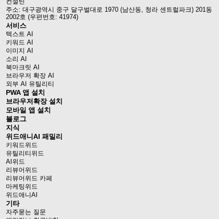
컨설틴
주소: 대구광역시 중구 달구벌대로 1970 (남산동, 청라 센트럴파크) 201동
2002호 (우편번호: 41974)
서비스
텍스트 AI
키워드 AI
이미지 AI
소리 AI
북마크릿 AI
브라우저 확장 AI
외부 AI 유틸리티
PWA 앱 설치
브라우저확장 설치
모바일 앱 설치
블로그
지식
위드애니AI 패밀리
키워드위드
유틸리티위드
AI위드
리뷰어위드
리뷰어위드 카페
마케팅위드
위드애니AI
기타
자주묻는 질문