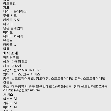
링크드인
지도
네이버 플레이스
구글 지도
카카오 지도
티 지도
당근 동네업체
비디오
네이버 치지직
유튜브
카카오 tv
틱톡
회사 소개
마케팅위드
상호: 마케팅위드
대표: 권상기
사업자 번호: 504-16-12178
업태: 서비스, 교육 서비스
종목: 소프트웨어개발, 광고대행, 소프트웨어개발 교육, 소프트웨어개발
컨설틴
주소: 대구광역시 중구 달구벌대로 1970 (남산동, 청라 센트럴파크) 201동
2002호 (우편번호: 41974)
서비스
텍스트 AI
키워드 AI
이미지 AI