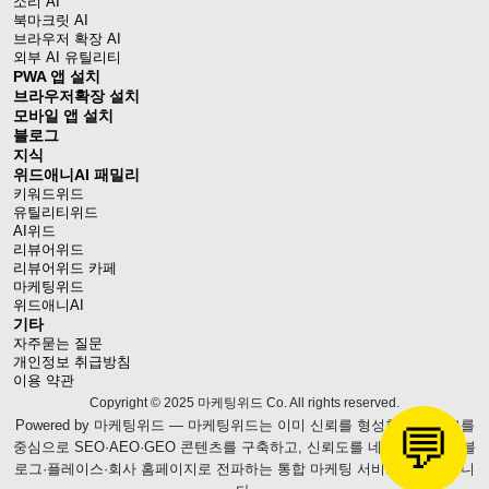
소리 AI
북마크릿 AI
브라우저 확장 AI
외부 AI 유틸리티
PWA 앱 설치
브라우저확장 설치
모바일 앱 설치
블로그
지식
위드애니AI 패밀리
키워드위드
유틸리티위드
AI위드
리뷰어위드
리뷰어위드 카페
마케팅위드
위드애니AI
기타
자주묻는 질문
개인정보 취급방침
이용 약관
Copyright © 2025 마케팅위드 Co. All rights reserved.
Powered by
마케팅위드
— 마케팅위드는 이미 신뢰를 형성한 웹블로그를
💬
중심으로 SEO·AEO·GEO 콘텐츠를 구축하고, 신뢰도를 네이버 브랜드 블
로그·플레이스·회사 홈페이지로 전파하는 통합 마케팅 서비스를 제공합니