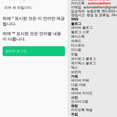
카카오톡 :
automatethem
이메일: automatethem@gmail
외부 AI 유틸리티
입금계좌: 농협은행 301-0312-
영업시간: 평일 및 공휴일, 24
뒤에 * 표시된 것은 이 언어만 제공
SNS
블로그
됩니다.
네이버 블로그
블로그 스팟
뒤에 ** 표시된 것은 언어별 내용
페이스북
이 다릅니다.
쓰레드
티스토리
미디움
관리자 로그인
언틸
브이로그 블로그
위키독스 블로그
엑스
브런치
카페
네이버 카페
다음 카페
지식
네이버 지식인
사진
인스타그램
채팅
카카오톡 채널
직업