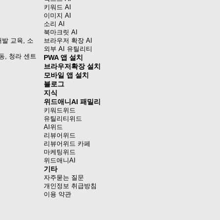
키워드 AI
이미지 AI
소리 AI
북마크릿 AI
발 교육, 소
브라우저 확장 AI
외부 AI 유틸리티
동, 청라 센트
PWA 앱 설치
브라우저확장 설치
모바일 앱 설치
블로그
지식
위드애니AI 패밀리
키워드위드
유틸리티위드
AI위드
리뷰어위드
리뷰어위드 카페
마케팅위드
위드애니AI
기타
자주묻는 질문
개인정보 취급방침
이용 약관