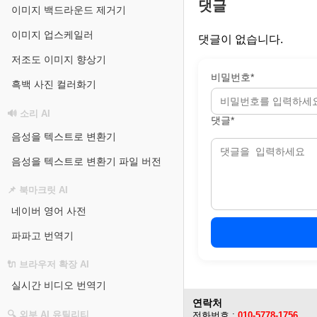
댓글
이미지 백드라운드 제거기
이미지 업스케일러
댓글이 없습니다.
저조도 이미지 향상기
비밀번호*
흑백 사진 컬러화기
🔊 소리 AI
댓글*
음성을 텍스트로 변환기
음성을 텍스트로 변환기 파일 버전
📌 북마크릿 AI
네이버 영어 사전
파파고 번역기
🔌 브라우저 확장 AI
실시간 비디오 번역기
연락처
🔍 외부 AI 유틸리티
전화번호 :
010-5778-1756