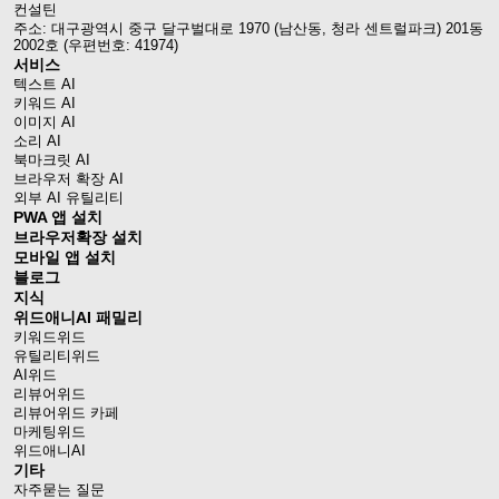
컨설틴
주소: 대구광역시 중구 달구벌대로 1970 (남산동, 청라 센트럴파크) 201동
2002호 (우편번호: 41974)
서비스
텍스트 AI
키워드 AI
이미지 AI
소리 AI
북마크릿 AI
브라우저 확장 AI
외부 AI 유틸리티
PWA 앱 설치
브라우저확장 설치
모바일 앱 설치
블로그
지식
위드애니AI 패밀리
키워드위드
유틸리티위드
AI위드
리뷰어위드
리뷰어위드 카페
마케팅위드
위드애니AI
기타
자주묻는 질문