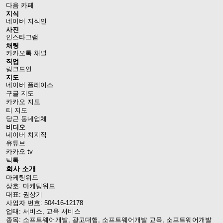
다음 카페
지식
네이버 지식인
사진
인스타그램
채팅
카카오톡 채널
직업
링크드인
지도
네이버 플레이스
구글 지도
카카오 지도
티 지도
당근 동네업체
비디오
네이버 치지직
유튜브
카카오 tv
틱톡
회사 소개
마케팅위드
상호: 마케팅위드
대표: 권상기
사업자 번호: 504-16-12178
업태: 서비스, 교육 서비스
종목: 소프트웨어개발, 광고대행, 소프트웨어개발 교육, 소프트웨어개발