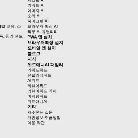
텍스트 AI
키워드 AI
이미지 AI
소리 AI
북마크릿 AI
발 교육, 소
브라우저 확장 AI
외부 AI 유틸리티
동, 청라 센트
PWA 앱 설치
브라우저확장 설치
모바일 앱 설치
블로그
지식
위드애니AI 패밀리
키워드위드
유틸리티위드
AI위드
리뷰어위드
리뷰어위드 카페
마케팅위드
위드애니AI
기타
자주묻는 질문
개인정보 취급방침
이용 약관