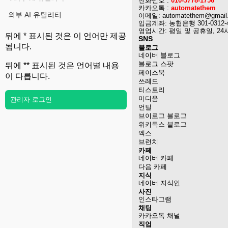
전화번호 :
010-5778-1756
카카오톡 :
automatethem
외부 AI 유틸리티
이메일: automatethem@gmail
입금계좌: 농협은행 301-0312-
영업시간: 평일 및 공휴일, 24
뒤에 * 표시된 것은 이 언어만 제공
SNS
됩니다.
블로그
네이버 블로그
블로그 스팟
뒤에 ** 표시된 것은 언어별 내용
페이스북
이 다릅니다.
쓰레드
티스토리
미디움
관리자 로그인
언틸
브이로그 블로그
위키독스 블로그
엑스
브런치
카페
네이버 카페
다음 카페
지식
네이버 지식인
사진
인스타그램
채팅
카카오톡 채널
직업