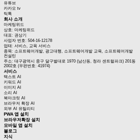
유튜브
카카오 tv
틱톡
회사 소개
마케팅위드
상호: 마케팅위드
대표: 권상기
사업자 번호: 504-16-12178
업태: 서비스, 교육 서비스
종목: 소프트웨어개발, 광고대행, 소프트웨어개발 교육, 소프트웨어개발
컨설틴
주소: 대구광역시 중구 달구벌대로 1970 (남산동, 청라 센트럴파크) 201동
2002호 (우편번호: 41974)
서비스
텍스트 AI
키워드 AI
이미지 AI
소리 AI
북마크릿 AI
브라우저 확장 AI
외부 AI 유틸리티
PWA 앱 설치
브라우저확장 설치
모바일 앱 설치
블로그
지식