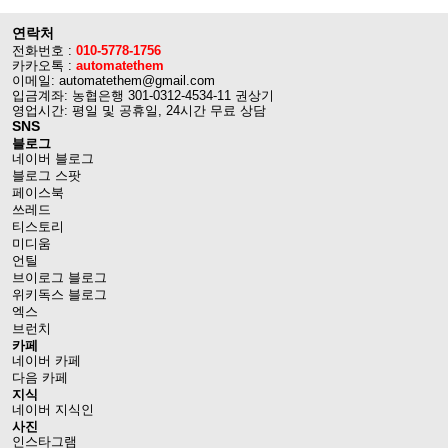
연락처
전화번호 :
010-5778-1756
카카오톡 :
automatethem
이메일: automatethem@gmail.com
입금계좌: 농협은행 301-0312-4534-11 권상기
영업시간: 평일 및 공휴일, 24시간 무료 상담
SNS
블로그
네이버 블로그
블로그 스팟
페이스북
쓰레드
티스토리
미디움
언틸
브이로그 블로그
위키독스 블로그
엑스
브런치
카페
네이버 카페
다음 카페
지식
네이버 지식인
사진
인스타그램