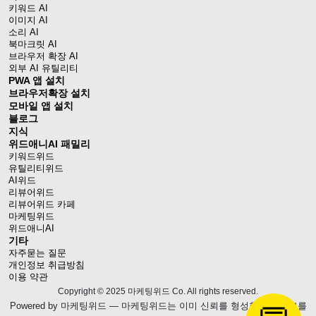
키워드 AI
이미지 AI
소리 AI
북마크릿 AI
브라우저 확장 AI
외부 AI 유틸리티
PWA 앱 설치
브라우저확장 설치
모바일 앱 설치
블로그
지식
위드애니AI 패밀리
키워드위드
유틸리티위드
AI위드
리뷰어위드
리뷰어위드 카페
마케팅위드
위드애니AI
기타
자주묻는 질문
개인정보 취급방침
이용 약관
Copyright © 2025 마케팅위드 Co. All rights reserved.
Powered by
마케팅위드
— 마케팅위드는 이미 신뢰를 형성한 웹블로그를