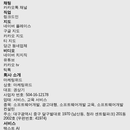
채팅
카카오톡 채널
직업
링크드인
지도
네이버 플레이스
구글 지도
카카오 지도
티 지도
당근 동네업체
비디오
네이버 치지직
유튜브
카카오 tv
틱톡
회사 소개
마케팅위드
상호: 마케팅위드
대표: 권상기
사업자 번호: 504-16-12178
업태: 서비스, 교육 서비스
종목: 소프트웨어개발, 광고대행, 소프트웨어개발 교육, 소프트웨어개발
컨설틴
주소: 대구광역시 중구 달구벌대로 1970 (남산동, 청라 센트럴파크) 201동
2002호 (우편번호: 41974)
서비스
텍스트 AI