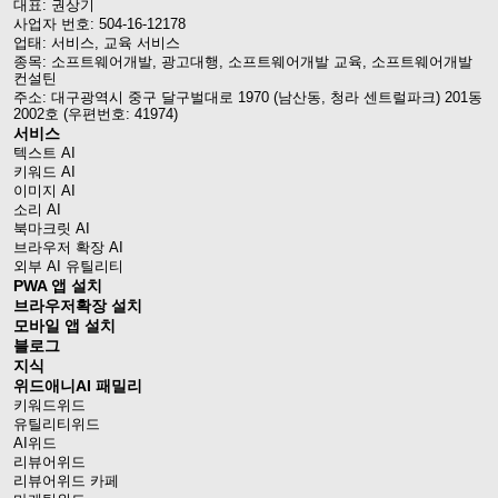
대표: 권상기
사업자 번호: 504-16-12178
업태: 서비스, 교육 서비스
종목: 소프트웨어개발, 광고대행, 소프트웨어개발 교육, 소프트웨어개발
컨설틴
주소: 대구광역시 중구 달구벌대로 1970 (남산동, 청라 센트럴파크) 201동
2002호 (우편번호: 41974)
서비스
텍스트 AI
키워드 AI
이미지 AI
소리 AI
북마크릿 AI
브라우저 확장 AI
외부 AI 유틸리티
PWA 앱 설치
브라우저확장 설치
모바일 앱 설치
블로그
지식
위드애니AI 패밀리
키워드위드
유틸리티위드
AI위드
리뷰어위드
리뷰어위드 카페