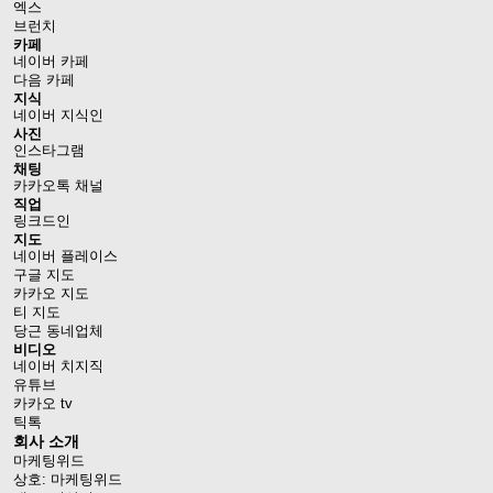
엑스
브런치
카페
네이버 카페
다음 카페
지식
네이버 지식인
사진
인스타그램
채팅
카카오톡 채널
직업
링크드인
지도
네이버 플레이스
구글 지도
카카오 지도
티 지도
당근 동네업체
비디오
네이버 치지직
유튜브
카카오 tv
틱톡
회사 소개
마케팅위드
상호: 마케팅위드